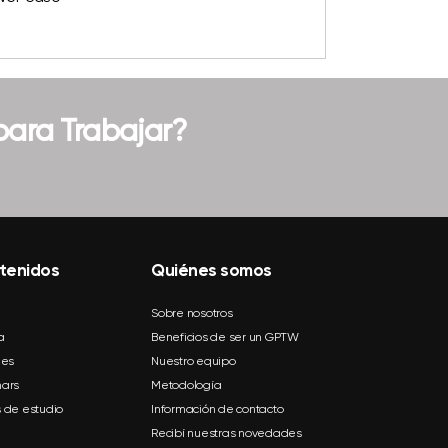
 para Trabajar?
tenidos
Quiénes somos
Sobre nosotros
a
Beneficios de ser un GPTW
mes
Nuestro equipo
ars
Metodología
 de estudio
Información de contacto
Recibí nuestras novedades