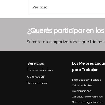
Ver caso
¿Querés participar en lo
Sumate a las organizaciones que lideran e
Servicios
Los Mejores Luga
para Trabajar
Encuestas de clima
Certificación™
Empresas certificadas
Reconocimiento
Listas recientes
Celebraciones
Calendario de rankings
Nominá tu organización