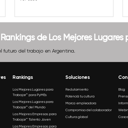
s Rankings de Los Mejores Lugares
l futuro del trabajo en Argentina.
res
Rankings
Soluciones
Con
Los Mejores Lugares para
Reclutamiento
Blog
Trabajar™ para PyMEs
Potenciá tu cultura
Prens
Los Mejores Lugares para
Marca empleadora
Infor
Trabajar™ del Mundo
Compromiso del colaborador
Webin
Las Mejores Empresas para
Cultura global
Casos
Trabajar™ Talento Joven
Las Mejores Empresas para